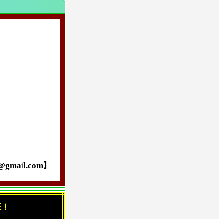
ail.com】
庄！