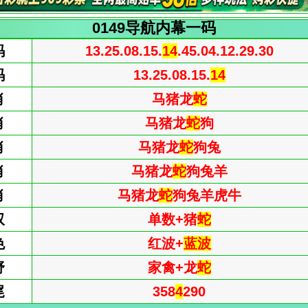
0149导航内幕一码
码
13.25.08.15.
14
.45.04.12.29.30
码
13.25.08.15.
14
肖
马猪龙
蛇
肖
马猪龙
蛇
狗
肖
马猪龙
蛇
狗兔
肖
马猪龙
蛇
狗兔羊
肖
马猪龙
蛇
狗兔羊虎牛
双
单数+猪
蛇
色
红波+
蓝波
野
家禽+龙
蛇
尾
358
4
290