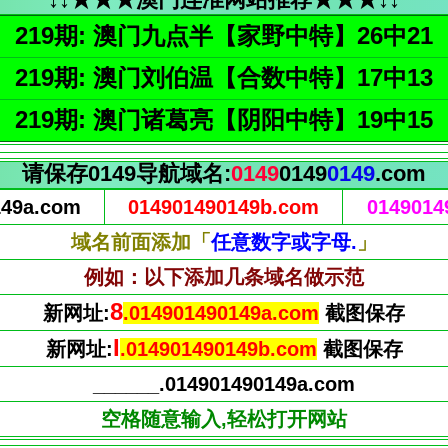
219期: 澳门九点半【家野中特】26中21
219期: 澳门刘伯温【合数中特】17中13
219期: 澳门诸葛亮【阴阳中特】19中15
请保存0149导航域名:
0149
0149
0149
.com
149a.com
014901490149b.com
0149014
域名前面添加「
任意数字或字母.
」
例如：以下添加几条域名做示范
9
新网址:
.014901490149a.com
截图保存
J
新网址:
.014901490149b.com
截图保存
______.014901490149a.com
空格随意输入,轻松打开网站